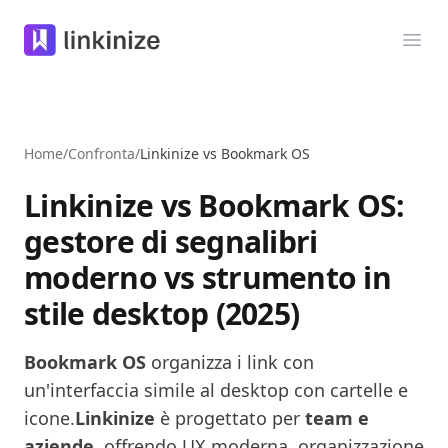
Linkinize
Apri
Home
/
Confronta
/
Linkinize vs Bookmark OS
Linkinize vs Bookmark OS:
gestore di segnalibri
moderno vs strumento in
stile desktop (2025)
Bookmark OS
organizza i link con
un'interfaccia simile al desktop con cartelle e
icone.
Linkinize
è progettato per
team e
aziende
, offrendo UX moderna, organizzazione