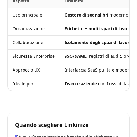
Aspetto
Linkinize
Uso principale
Gestore di segnalibri
moderno per
Organizzazione
Etichette + multi-spazi di lavoro
, 
Collaborazione
Isolamento degli spazi di lavoro
, 
Sicurezza Enterprise
SSO/SAML
, registri di audit, provi
Approccio UX
Interfaccia SaaS pulita e moderna o
Ideale per
Team e aziende
con flussi di lavoro 
Quando scegliere Linkinize
Vuoi un'
organizzazione basata sulle etichette
su