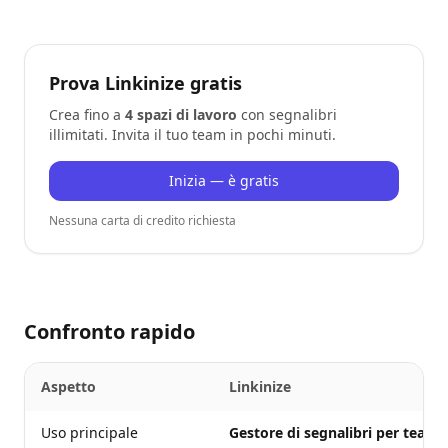
Prova Linkinize gratis
Crea fino a
4 spazi di lavoro
con segnalibri
illimitati. Invita il tuo team in pochi minuti.
Inizia — è gratis
Nessuna carta di credito richiesta
Confronto rapido
Aspetto
Linkinize
Uso principale
Gestore di segnalibri per team
p