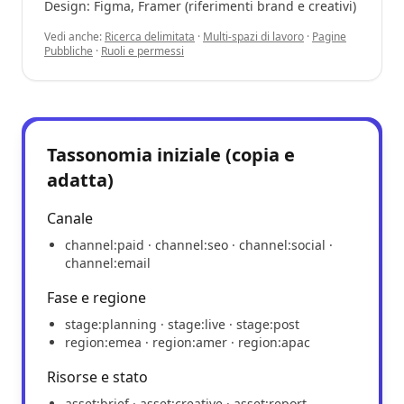
Design: Figma, Framer (riferimenti brand e creativi)
Vedi anche:
Ricerca delimitata
·
Multi-spazi di lavoro
·
Pagine
Pubbliche
·
Ruoli e permessi
Tassonomia iniziale (copia e
adatta)
Canale
channel:paid · channel:seo · channel:social ·
channel:email
Fase e regione
stage:planning · stage:live · stage:post
region:emea · region:amer · region:apac
Risorse e stato
asset:brief · asset:creative · asset:report