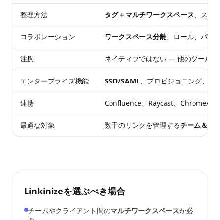
整理方法
タグ＋マルチワークスペース
、スコ
コラボレーション
ワークスペース分離
、ロール、パブ
注釈
ネイティブではない — 他のツール
エンタープライズ機能
SSO/SAML
、プロビジョニング、監
連携
Confluence、Raycast、Chrome/
最適な対象
数千のリンクを管理する
チーム＆エ
Linkinizeを選ぶべき場合
チームやクライアント間の
マルチワークスペース
が必