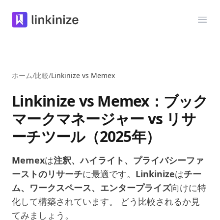
Linkinize
メニ
ホーム
/
比較
/
Linkinize vs Memex
Linkinize vs Memex：ブック
マークマネージャー vs リサ
ーチツール（2025年）
Memex
は
注釈、ハイライト、プライバシーファ
ーストのリサーチ
に最適です。
Linkinize
は
チー
ム、ワークスペース、エンタープライズ
向けに特
化して構築されています。
どう比較されるか見
てみましょう。