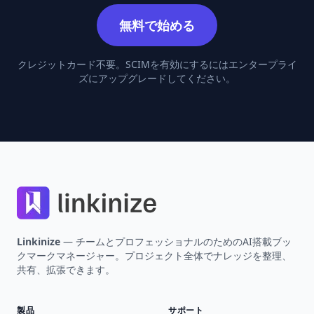
無料で始める
クレジットカード不要。SCIMを有効にするにはエンタープライ
ズにアップグレードしてください。
Footer
Linkinize
— チームとプロフェッショナルのためのAI搭載ブッ
クマークマネージャー。プロジェクト全体でナレッジを整理、
共有、拡張できます。
製品
サポート