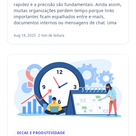
rapidez e a precisão são fundamentais. Ainda assim,
muitas organizações perdem tempo porque links
importantes ficam espalhados entre e-mails,
documentos internos ou mensagens de chat. Uma
boa gestão de favoritos resolve esse problema,
tornando os recursos essenciais acessíveis com
Aug 18, 2025
|
2 min de leitura
apenas um clique. Por que a gestão de […]
DICAS E PRODUTIVIDADE