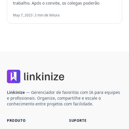
trabalho. Após o convite, os colegas poderão
visualizar e editar os links compartilhados. No
Linkinize existem três papéis possíveis:
May 7, 2023
|
2 min de leitura
administrador com acesso total […]
Footer
Linkinize
— Gerenciador de favoritos com IA para equipes
e profissionais. Organize, compartilhe e escale o
conhecimento entre projetos com facilidade.
PRODUTO
SUPORTE