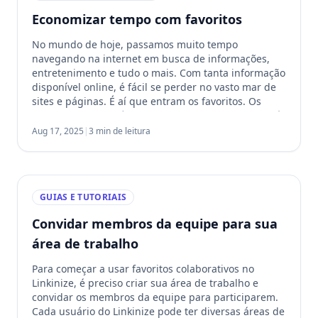
Economizar tempo com favoritos
No mundo de hoje, passamos muito tempo
navegando na internet em busca de informações,
entretenimento e tudo o mais. Com tanta informação
disponível online, é fácil se perder no vasto mar de
sites e páginas. É aí que entram os favoritos. Os
favoritos são uma ótima ferramenta que pode ajudá-
lo a economizar tempo durante a […]
Aug 17, 2025
|
3 min de leitura
GUIAS E TUTORIAIS
Convidar membros da equipe para sua
área de trabalho
Para começar a usar favoritos colaborativos no
Linkinize, é preciso criar sua área de trabalho e
convidar os membros da equipe para participarem.
Cada usuário do Linkinize pode ter diversas áreas de