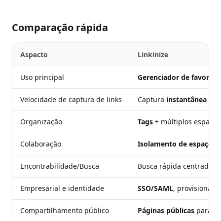
Comparação rápida
Aspecto
Linkinize
Uso principal
Gerenciador de favorito
Velocidade de captura de links
Captura
instantânea
via 
Organização
Tags
+ múltiplos espaços 
Colaboração
Isolamento de espaços 
Encontrabilidade/Busca
Busca rápida centrada em
Empresarial e identidade
SSO/SAML
, provisioname
Compartilhamento público
Páginas públicas
para cu