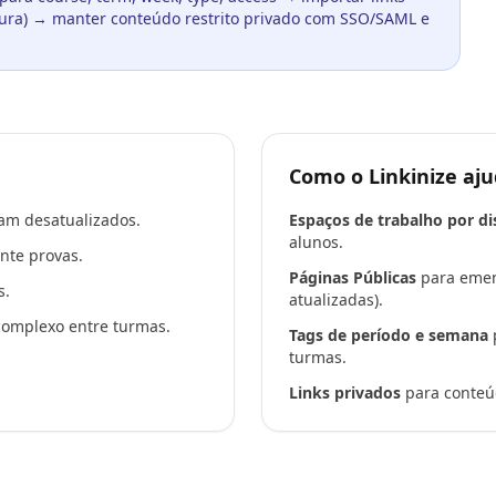
tura) → manter conteúdo restrito privado com SSO/SAML e
Como o Linkinize aj
am desatualizados.
Espaços de trabalho por di
alunos.
nte provas.
Páginas Públicas
para ement
s.
atualizadas).
complexo entre turmas.
Tags de período e semana
p
turmas.
Links privados
para conteúd