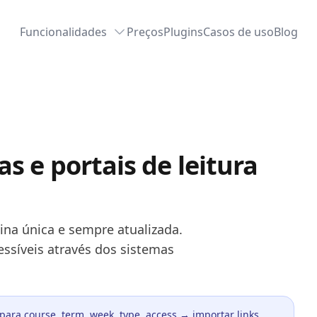
Funcionalidades
Preços
Plugins
Casos de uso
Blog
s e portais de leitura
na única e sempre atualizada.
essíveis através dos sistemas
ara course, term, week, type, access → importar links