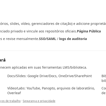
rios, slides, vídeo, gerenciadores de citação) e adicione proprietár
ado privado e vincule aos repositórios oficiais.
Página Pública
es e revise mensalmente.
SSO/SAML
/
logs de auditoria
ará
anecem aplicadas em suas ferramentas LMS/biblioteca.
Docs/Slides: Google Drive/Docs, OneDrive/SharePoint
Bi
bi
Vídeo/Labs: YouTube, Panopto, arquivos de laboratório,
Co
Overleaf
de
aços de trabalho
·
Segurança e privacidade