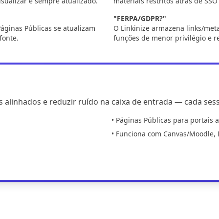
visualizar e sempre atualizado.
materiais restritos atrás de SS
"FERPA/GDPR?"
Páginas Públicas se atualizam
O Linkinize armazena links/met
fonte.
funções de menor privilégio e r
s alinhados e reduzir ruído na caixa de entrada — cada ses
• Páginas Públicas para portais 
• Funciona com Canvas/Moodle, D