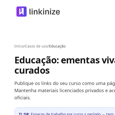
Linkinize
Início
/
Casos de uso
/
Educação
Educação: ementas viva
curados
Publique os links do seu curso como uma pági
Mantenha materiais licenciados privados e ac
oficiais.
TL;DR:
Espaços de trabalho por curso + período → tags p