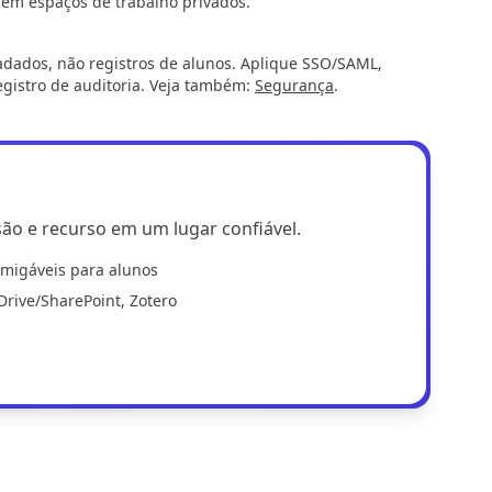
O em espaços de trabalho privados.
adados, não registros de alunos. Aplique SSO/SAML,
egistro de auditoria. Veja também:
Segurança
.
são e recurso em um lugar confiável.
amigáveis para alunos
rive/SharePoint, Zotero