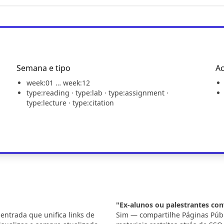
Semana e tipo
Ac
week:01 … week:12
type:reading · type:lab · type:assignment ·
type:lecture · type:citation
"Ex-alunos ou palestrantes co
entrada que unifica links de
Sim — compartilhe Páginas Públ