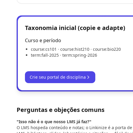
Taxonomia inicial (copie e adapte)
Curso e período
course:cs101 · course:hist210 · course:bio220
term:fall-2025 · term:spring-2026
Crie seu portal de disciplina
Perguntas e objeções comuns
"Isso não é o que nosso LMS já faz?"
O LMS hospeda conteúdo e notas; o Linkinize é a porta de 