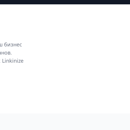
ш бизнес
анов.
Linkinize