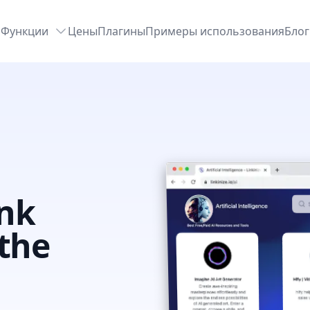
Функции
Цены
Плагины
Примеры использования
Блог
ink
 the