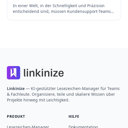
Kundensupport-Teams
In einer Welt, in der Schnelligkeit und Präzision
entscheidend sind, müssen Kundensupport-Teams
sofort auf die richtigen Informationen zugreifen
können. Doch viele Organisationen verlieren
wertvolle Zeit, weil wichtige Links in E-Mails,
internen Dokumenten oder Chats verstreut sind. Ein
intelligentes Lesezeichen-Management kann dieses
Problem lösen, indem es wichtige Ressourcen mit
Footer
nur einem Klick zugänglich macht. Warum
Lesezeichen-Management […]
Linkinize
— KI-gestützter Lesezeichen-Manager für Teams
& Fachleute. Organisiere, teile und skaliere Wissen über
Projekte hinweg mit Leichtigkeit.
PRODUKT
HILFE
Lesezeichen-Manager
Dokumentation