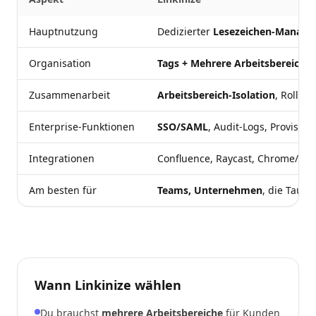
Hauptnutzung
Dedizierter
Lesezeichen-Manage
Organisation
Tags + Mehrere Arbeitsbereiche
Zusammenarbeit
Arbeitsbereich-Isolation
, Rollen,
Enterprise-Funktionen
SSO/SAML
, Audit-Logs, Provision
Integrationen
Confluence, Raycast, Chrome/Ed
Am besten für
Teams, Unternehmen
, die Tause
Wann Linkinize wählen
Du brauchst
mehrere Arbeitsbereiche
für Kunden