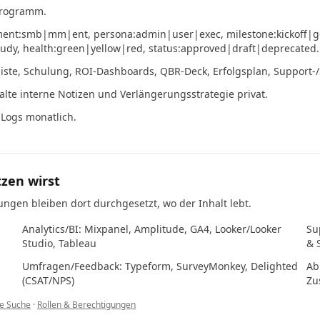
 Programm.
gment:smb|mm|ent, persona:admin|user|exec, milestone:kickoff|go
udy, health:green|yellow|red, status:approved|draft|deprecated.
ste, Schulung, ROI-Dashboards, QBR-Deck, Erfolgsplan, Support-/S
halte interne Notizen und Verlängerungsstrategie privat.
Logs monatlich.
tzen wirst
ungen bleiben dort durchgesetzt, wo der Inhalt lebt.
Analytics/BI: Mixpanel, Amplitude, GA4, Looker/Looker
Su
Studio, Tableau
& 
Umfragen/Feedback: Typeform, SurveyMonkey, Delighted
Ab
(CSAT/NPS)
Zu
e Suche
·
Rollen & Berechtigungen