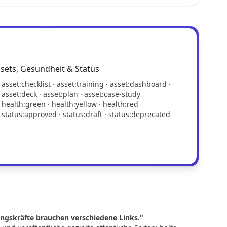
sets, Gesundheit & Status
asset:checklist · asset:training · asset:dashboard ·
asset:deck · asset:plan · asset:case-study
health:green · health:yellow · health:red
status:approved · status:draft · status:deprecated
ungskräfte brauchen verschiedene Links."