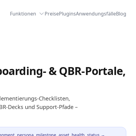
Funktionen
Preise
Plugins
Anwendungsfälle
Blog
oarding- & QBR-Portale,
plementierungs-Checklisten,
QBR-Decks und Support-Pfade –
egment, persona, milestone, asset, health, status →