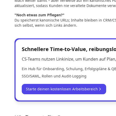
Mach weiter damit – aber verweise auf ein kanonisches Po
aktualisiert, sodass Kunden nie veraltete Dokumente ver
"Noch etwas zum Pflegen?"
Du speicherst kanonische URLs; Inhalte bleiben in CRM/CS/
sich selbst, wenn sich Links ändern.
Schnellere Time-to-Value, reibungs
CS-Teams nutzen Linkinize, um Kunden auf Plan, 
Ein Hub für Onboarding, Schulung, Erfolgspläne & Q
SSO/SAML, Rollen und Audit-Logging
Starte deinen kostenlosen Arbeitsbereich