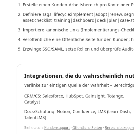
Erstelle einen Kunden-Arbeitsbereich pro Konto oder
Definiere Tags: lifecycle:implement|adopt|renew, se
asset:checklist|training|dashboard|deck|plan|case-st
Importiere kanonische Links (Implementierungs-Checkli
Veröffentliche eine Öffentliche Seite für den Kunden; 
Erzwinge SSO/SAML, setze Rollen und überprüfe Audit-
Integrationen, die du wahrscheinlich nu
Verlinke zur einzigen Quelle der Wahrheit – Berechtig
CRM/CS: Salesforce, HubSpot, Gainsight, Totango,
Catalyst
Docs/Schulung: Notion, Confluence, LMS (LearnDash,
TalentLMS)
Siehe auch:
Kundensupport
·
Öffentliche Seiten
·
Bereichsbezogen