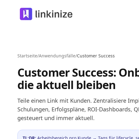
Linkinize
Startseite
/
Anwendungsfälle
/
Customer Success
Customer Success: Onb
die aktuell bleiben
Teile einen Link mit Kunden. Zentralisiere Im
Schulungen, Erfolgspläne, ROI-Dashboards, 
gesteuert und immer aktuell.
TL;DR:
Arbeitsbereich pro Kunde → Tags für lifecycle, s