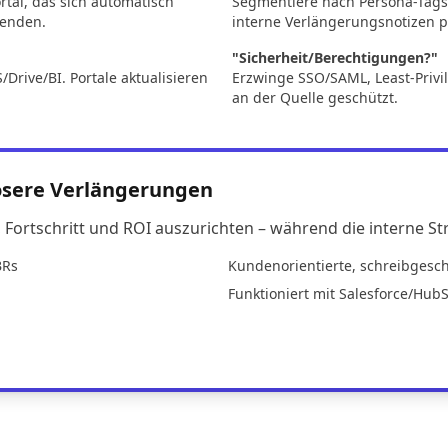
rtal, das sich automatisch
Segmentiere nach Persona-Tags u
wenden.
interne Verlängerungsnotizen pr
"Sicherheit/Berechtigungen?"
Drive/BI. Portale aktualisieren
Erzwinge SSO/SAML, Least-Privil
an der Quelle geschützt.
losere Verlängerungen
Fortschritt und ROI auszurichten – während die interne Stra
BRs
Kundenorientierte, schreibgesch
Funktioniert mit Salesforce/Hub