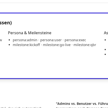
ssen)
Persona & Meilensteine
As
ew
persona:admin · persona:user · persona:exec
milestone:kickoff · milestone:go-live · milestone:qbr
"
"Admins vs. Benutzer vs. Führ