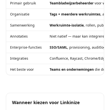
Primair gebruik
Teambladwijzerbeheerder
voor wer
Organisatie
Tags + meerdere werkruimtes
, afg
Samenwerking
Werkruimte-isolatie
, rollen, publie
Annotaties
Niet natief — maar kan integreren m
Enterprise-functies
SSO/SAML
, provisioning, auditlogs
Integraties
Confluence, Raycast, Chrome/Edge-e
Het beste voor
Teams en ondernemingen
die duize
Wanneer kiezen voor Linkinize