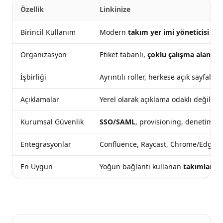
Özellik
Linkinize
Birincil Kullanım
Modern
takım yer imi yöneticisi
Organizasyon
Etiket tabanlı,
çoklu çalışma alanları
İşbirliği
Ayrıntılı roller, herkese açık sayfalar,
Açıklamalar
Yerel olarak açıklama odaklı değil (di
Kurumsal Güvenlik
SSO/SAML
, provisioning, denetim gü
Entegrasyonlar
Confluence, Raycast, Chrome/Edge; 
En Uygun
Yoğun bağlantı kullanan
takımlar v