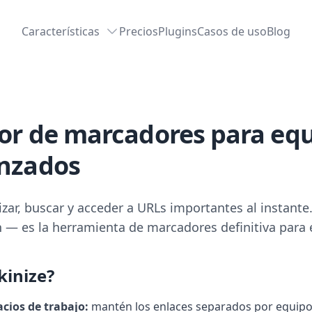
Características
Precios
Plugins
Casos de uso
Blog
tor de marcadores para equ
anzados
izar, buscar y acceder a URLs importantes al instante
n — es la herramienta de marcadores definitiva par
kinize?
cios de trabajo:
mantén los enlaces separados por equipo