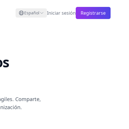
Iniciar sesión
Registrarse
Español
os
giles. Comparte,
nización.