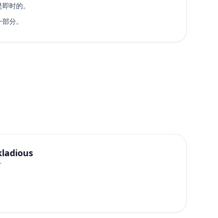
是即时的。
一部分。
kladious
r
In