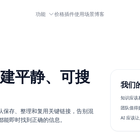
功能
价格
插件
使用场景
博客
建平静、可搜
我们
知识应该
团队值得
，帮助团队保存、整理和复用关键链接，告别混
AI 应
都能即时找到正确的信息。