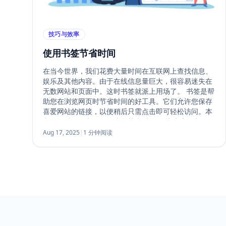
技巧与效率
使用书签节省时间
在当今世界，我们花费大量时间在互联网上查找信息、
娱乐及其他内容。由于在线信息量巨大，很容易迷失在
无数网站和页面中。这时书签就派上用场了。 书签是帮
助您在浏览网页时节省时间的好工具。它们允许您保存
喜爱网站的链接，以便稍后只需点击即可轻松访问。本
文将探讨使用书签如何为您节省时间。 快速访问常用网
站 使用书签的最大好处之一是它能让您快速访问经常访
Aug 17, 2025
|
1 分钟阅读
问的网站。不必每次都输入网址或搜索，只需点击保存
的链接，网站即可在几秒钟内加载。这对于每天多次访
问同一网站（如邮箱、社交媒体或新闻网站）尤其有
用。
Footer