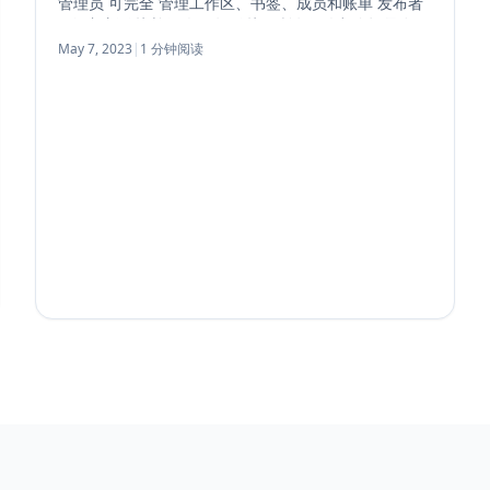
管理员 可完全 管理工作区、书签、成员和账单 发布者
可添加新链接并修改现有 链接（所有修改都会记录在历
史记录中） 查看者 只能查看书签， 无权添加或修改。
May 7, 2023
|
1 分钟阅读
合理分配角色有助于团队协作。 要添加新成员，请登录
Linkinize Web 界面，在左侧栏中进入“团队”部分。 点
击“邀请成员”，输入电子邮件地址列表；一次最多可邀
请 10 个地址。 被邀请的人将收到加入工作区的链接。
您还可以通过验证域为工作区设置 SAML SSO，这样用
户就可以使用选定的身份 提供者登录。有关详细信息，
请查阅我们的SAML SSO 设置 指南。另外，想了解如何
将 Linkinize 连接到 Confluence，请阅读我们关于 集
成 Confluence的文章。 相关资源 团队管理 — 角色、
权限和访问控制 多工作区团队组织 企业功能 — SSO 等