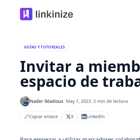
Linkinize
GUÍAS Y TUTORIALES
Invitar a miemb
espacio de trab
Nader Ikladious
|
May 7, 2023
|
2 min de lectura
Copiar enlace
X
LinkedIn
Para empezar a utilizar marcadores colaborat