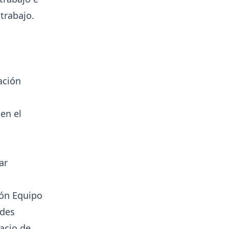
trabajo.
ación
en el
ar
ión Equipo
edes
pacio de