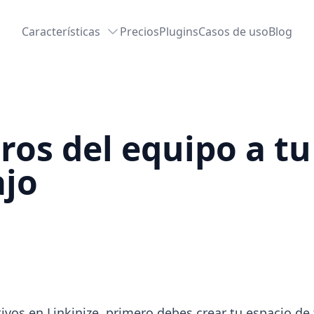
Características
Precios
Plugins
Casos de uso
Blog
ros del equipo a tu
ajo
ivos en Linkinize, primero debes crear tu espacio de 