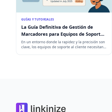
GUÍAS Y TUTORIALES
La Guía Definitiva de Gestión de
Marcadores para Equipos de Soporte
al Cliente
En un entorno donde la rapidez y la precisión son
clave, los equipos de soporte al cliente necesitan
acceder de inmediato a la información correcta.
Sin embargo, muchas organizaciones pierden
tiempo valioso porque los enlaces importantes
están dispersos en correos electrónicos,
documentos internos o chats. Una gestión
inteligente de marcadores resuelve este problema
Footer
al hacer […]